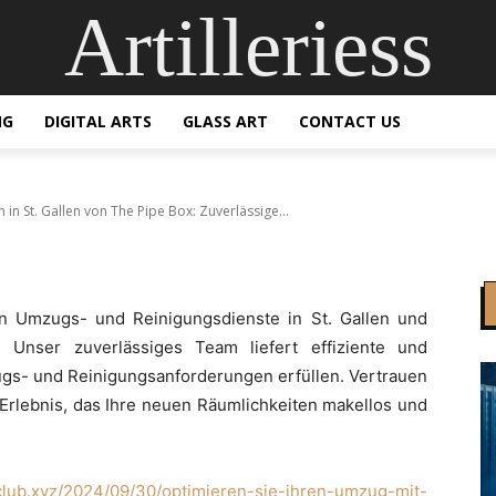
le Umzüge und Reinigu
Artilleriess
n The Pipe Box: Zuverlä
e Dienste
NG
DIGITAL ARTS
GLASS ART
CONTACT US
n St. Gallen von The Pipe Box: Zuverlässige...
en Umzugs- und Reinigungsdienste in St. Gallen und
 Unser zuverlässiges Team liefert effiziente und
ugs- und Reinigungsanforderungen erfüllen. Vertrauen
s Erlebnis, das Ihre neuen Räumlichkeiten makellos und
lclub.xyz/2024/09/30/optimieren-sie-ihren-umzug-mit-