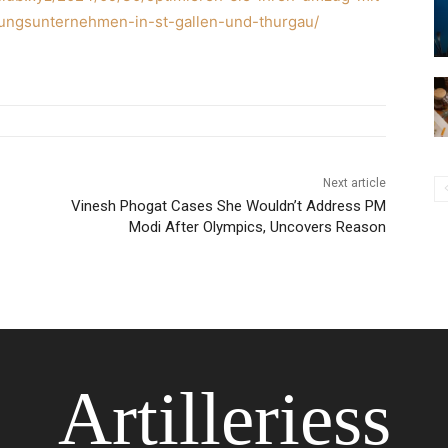
ungsunternehmen-in-st-gallen-und-thurgau/
Next article
Vinesh Phogat Cases She Wouldn’t Address PM
Modi After Olympics, Uncovers Reason
Artilleriess