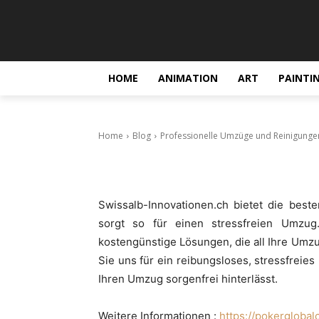
Professionel
St. Gallen vo
und effizient
HOME
ANIMATION
ART
PAINTI
September 30, 2024
Home
Blog
Professionelle Umzüge und Reinigungen i
Swissalb-Innovationen.ch bietet die best
sorgt so für einen stressfreien Umzug.
kostengünstige Lösungen, die all Ihre Umz
Sie uns für ein reibungsloses, stressfreie
Ihren Umzug sorgenfrei hinterlässt.
Weitere Informationen :
https://pokergloba